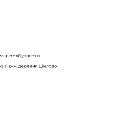
vaaperm@yandex.ru
кий р-н, деревня Шилово