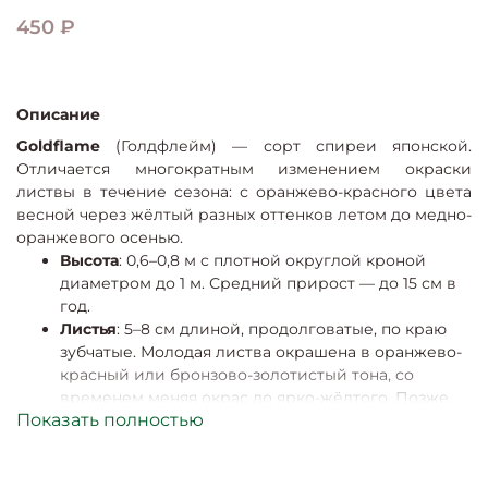
450 ₽
Описание
Goldflame
(Голдфлейм) — сорт спиреи японской.
Отличается многократным изменением окраски
листвы в течение сезона: с оранжево-красного цвета
весной через жёлтый разных оттенков летом до медно-
оранжевого осенью.
Высота
: 0,6–0,8 м с плотной округлой кроной
диаметром до 1 м. Средний прирост — до 15 см в
год.
Листья
: 5–8 см длиной, продолговатые, по краю
зубчатые. Молодая листва окрашена в оранжево-
красный или бронзово-золотистый тона, со
временем меняя окрас до ярко-жёлтого. Позже,
Показать полностью
на момент цветения, листья становятся жёлто-
зелёными. Осенняя окраска листьев — медно-
оранжевая с золотом (на кислых почвах — ярче).